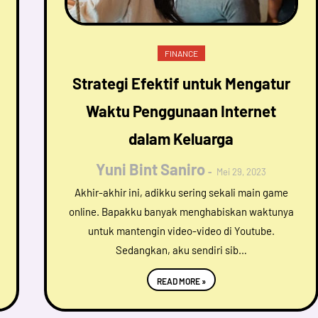
FINANCE
Strategi Efektif untuk Mengatur
Waktu Penggunaan Internet
dalam Keluarga
Yuni Bint Saniro
Mei 29, 2023
Akhir-akhir ini, adikku sering sekali main game
online. Bapakku banyak menghabiskan waktunya
untuk mantengin video-video di Youtube.
Sedangkan, aku sendiri sib…
READ MORE »