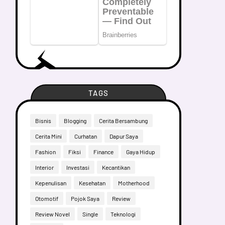
TAGS
Bisnis
Blogging
Cerita Bersambung
Cerita Mini
Curhatan
Dapur Saya
Fashion
Fiksi
Finance
Gaya Hidup
Interior
Investasi
Kecantikan
Kepenulisan
Kesehatan
Motherhood
Otomotif
Pojok Saya
Review
Review Novel
Single
Teknologi