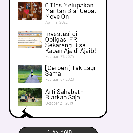
6 Tips Melupakan
Mantan Biar Cepat
Move On
April 19, 2022
Investasi di
Obligasi FR
Sekarang Bisa
Kapan Aja di Ajaib!
Februari 21, 2024
[Cerpen] Tak Lagi
Sama
Februari 07, 2020
Arti Sahabat -
Biarkan Saja
Oktober 21, 2019
IKLAN MGID