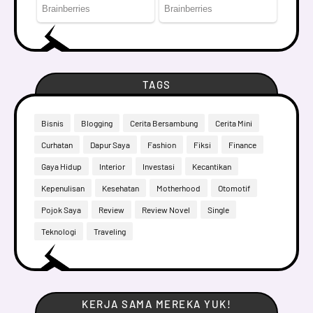
TAGS
Bisnis
Blogging
Cerita Bersambung
Cerita Mini
Curhatan
Dapur Saya
Fashion
Fiksi
Finance
Gaya Hidup
Interior
Investasi
Kecantikan
Kepenulisan
Kesehatan
Motherhood
Otomotif
Pojok Saya
Review
Review Novel
Single
Teknologi
Traveling
KERJA SAMA MEREKA YUK!