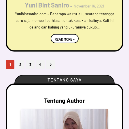
Yuni Bint Saniro
November 16, 2021
Yunibintsaniro.com – Beberapa waktu lalu, seorang tetangga
baru saja membeli perhiasan untuk kesekian kalinya. Kali ini
gelang dan kalung yang ukurannya cukup…
READ MORE »
1
2
3
4
TENTANG SAYA
Tentang Author