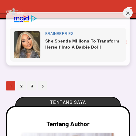
Menampilkan postingan dengan label
KEPENULISAN
Tunjukkan semua
Tak ada hasil yang ditemukan
1
2
3
TENTANG SAYA
Tentang Author