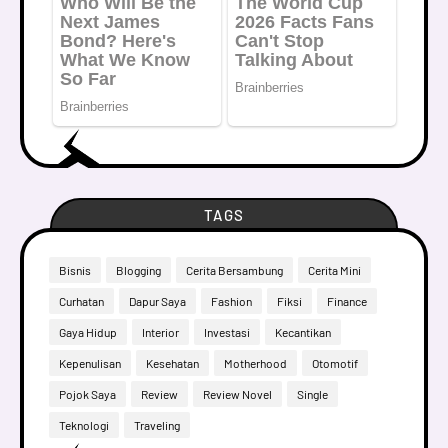
TAGS
Bisnis
Blogging
Cerita Bersambung
Cerita Mini
Curhatan
Dapur Saya
Fashion
Fiksi
Finance
Gaya Hidup
Interior
Investasi
Kecantikan
Kepenulisan
Kesehatan
Motherhood
Otomotif
Pojok Saya
Review
Review Novel
Single
Teknologi
Traveling