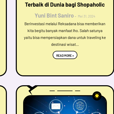
Terbaik di Dunia bagi Shopaholic
Yuni Bint Saniro
Mei 31, 2024
Berinvestasi melalui Reksadana bisa memberikan
kita begitu banyak manfaat lho. Salah satunya
yaitu bisa mempersiapkan dana untuk traveling ke
destinasi wisat…
READ MORE »