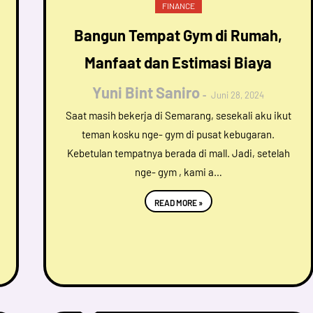
FINANCE
Bangun Tempat Gym di Rumah,
Manfaat dan Estimasi Biaya
Yuni Bint Saniro
Juni 28, 2024
Saat masih bekerja di Semarang, sesekali aku ikut
teman kosku nge- gym di pusat kebugaran.
Kebetulan tempatnya berada di mall. Jadi, setelah
nge- gym , kami a…
READ MORE »