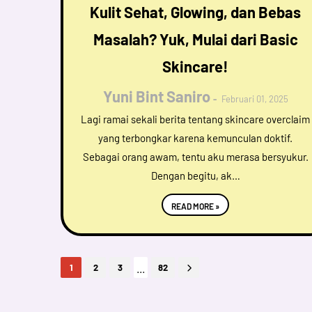
Kulit Sehat, Glowing, dan Bebas
Masalah? Yuk, Mulai dari Basic
Skincare!
Yuni Bint Saniro
Februari 01, 2025
Lagi ramai sekali berita tentang skincare overclaim
yang terbongkar karena kemunculan doktif.
Sebagai orang awam, tentu aku merasa bersyukur.
Dengan begitu, ak…
READ MORE »
...
1
2
3
82