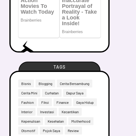
TAGS
Bisnis
Blogging
Cerita Bersambung
Cerita Mini
Curhatan
Dapur Saya
Fashion
Fiksi
Finance
Gaya Hidup
Interior
Investasi
Kecantikan
Kepenulisan
Kesehatan
Motherhood
Otomotif
Pojok Saya
Review