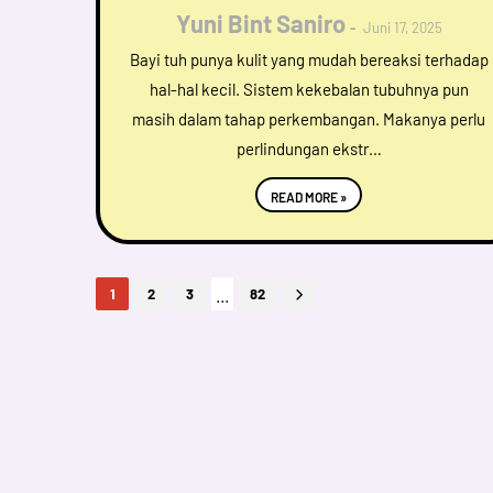
Yuni Bint Saniro
Juni 17, 2025
Bayi tuh punya kulit yang mudah bereaksi terhadap
hal-hal kecil. Sistem kekebalan tubuhnya pun
masih dalam tahap perkembangan. Makanya perlu
perlindungan ekstr…
READ MORE »
...
1
2
3
82