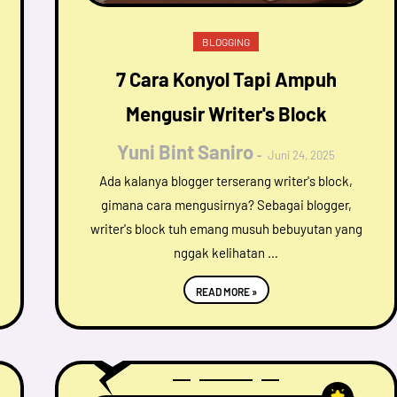
BLOGGING
7 Cara Konyol Tapi Ampuh
Mengusir Writer's Block
Yuni Bint Saniro
Juni 24, 2025
Ada kalanya blogger terserang writer's block,
gimana cara mengusirnya? Sebagai blogger,
writer's block tuh emang musuh bebuyutan yang
nggak kelihatan …
READ MORE »