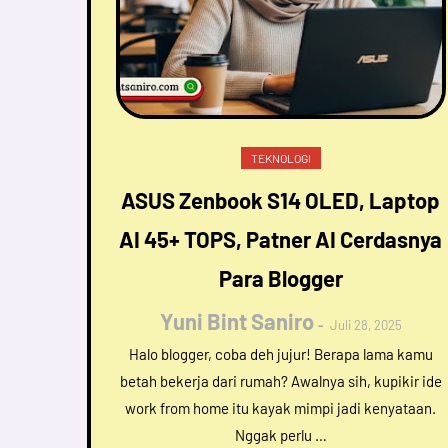
TEKNOLOGI
ASUS Zenbook S14 OLED, Laptop
AI 45+ TOPS, Patner AI Cerdasnya
Para Blogger
Yuni Bint Saniro
Juli 28, 2025
Halo blogger, coba deh jujur! Berapa lama kamu
betah bekerja dari rumah? Awalnya sih, kupikir ide
work from home itu kayak mimpi jadi kenyataan.
Nggak perlu …