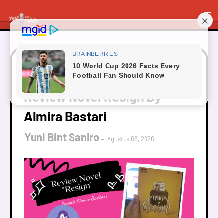
Beranda
Review Novel
Review Novel Resign By
Almira Bastari
Review Novel Resign By
Almira Bastari
Yuni Bint Saniro
Agustus 06, 2020