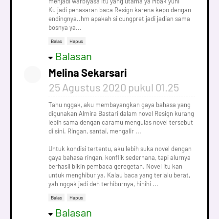
menjadi warbiyasa itu yang utama ya Mbak yuni
Ku jadi penasaran baca Resign karena kepo dengan
endingnya..hm apakah si cungpret jadi jadian sama
bosnya ya...
Balas
Hapus
Balasan
Melina Sekarsari
25 Agustus 2020 pukul 01.25
Tahu nggak, aku membayangkan gaya bahasa yang
digunakan Almira Bastari dalam novel Resign kurang
lebih sama dengan caramu mengulas novel tersebut
di sini. Ringan, santai, mengalir ...
Untuk kondisi tertentu, aku lebih suka novel dengan
gaya bahasa ringan, konflik sederhana, tapi alurnya
berhasil bikin pembaca geregetan. Novel itu kan
untuk menghibur ya. Kalau baca yang terlalu berat,
yah nggak jadi deh terhiburnya, hihihi ...
Balas
Hapus
Balasan