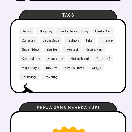
TAGS
Bisnis
Blogging
Cerita Bersambung
Cerita Mini
Curhatan
Dapur Saya
Fashion
Fiksi
Finance
Gaya Hidup
Interior
Investasi
Kecantikan
Kepenulisan
Kesehatan
Motherhood
Otomotif
Pojok Saya
Review
Review Novel
Single
Teknologi
Traveling
KERJA SAMA MEREKA YUK!