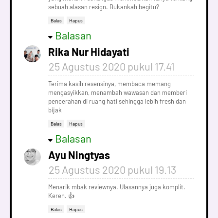
sebuah alasan resign. Bukankah begitu?
Balas
Hapus
Balasan
Rika Nur Hidayati
25 Agustus 2020 pukul 17.41
Terima kasih resensinya, membaca memang
mengasyikkan, menambah wawasan dan memberi
pencerahan di ruang hati sehingga lebih fresh dan
bijak
Balas
Hapus
Balasan
Ayu Ningtyas
25 Agustus 2020 pukul 19.13
Menarik mbak reviewnya. Ulasannya juga komplit.
Keren. 👍
Balas
Hapus