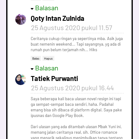
Balasan
Qoty Intan Zulnida
25 Agustus 2020 pukul 11.57
Ceritanya cukup ringan ya sepertinya mba. Asik juga
buat nemenin weekend... Tapi sayangnya, yg ada di
rumah pun belum terjamah nih... Hiks
Balas
Hapus
Balasan
Tatiek Purwanti
25 Agustus 2020 pukul 16.44
Saya beberapa kali baca ulasan novel resign ini tapi
ga sempat-sempat baca sendiri, haha. Padahal
emang bisa sih dibaca di platform digital. Saya pake
ipusnas dan Google Play Book.
Dari ulasan yang ada ditambah ulasan Mbak Yuni ini,
memang jalan ceritanya real, sih. Office romance
yang menarik sekaligus menimbulkan tanya tentang