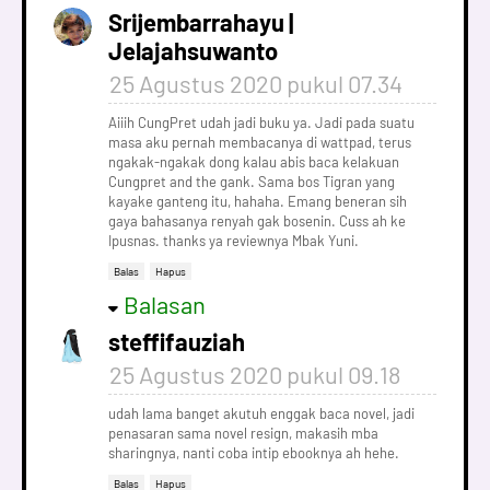
Srijembarrahayu |
Jelajahsuwanto
25 Agustus 2020 pukul 07.34
Aiiih CungPret udah jadi buku ya. Jadi pada suatu
masa aku pernah membacanya di wattpad, terus
ngakak-ngakak dong kalau abis baca kelakuan
Cungpret and the gank. Sama bos Tigran yang
kayake ganteng itu, hahaha. Emang beneran sih
gaya bahasanya renyah gak bosenin. Cuss ah ke
Ipusnas. thanks ya reviewnya Mbak Yuni.
Balas
Hapus
Balasan
steffifauziah
25 Agustus 2020 pukul 09.18
udah lama banget akutuh enggak baca novel, jadi
penasaran sama novel resign, makasih mba
sharingnya, nanti coba intip ebooknya ah hehe.
Balas
Hapus