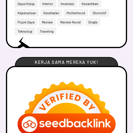
Gaya Hidup
Interior
Investasi
Kecantikan
Kepenulisan
Kesehatan
Motherhood
Otomotif
Pojok Saya
Review
Review Novel
Single
Teknologi
Traveling
KERJA SAMA MEREKA YUK!