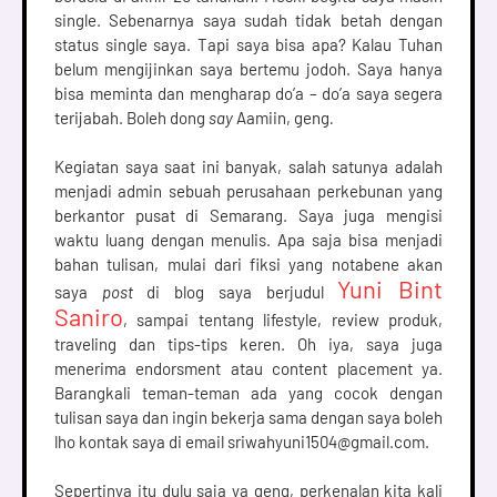
single. Sebenarnya saya sudah tidak betah dengan 
status single saya. Tapi saya bisa apa? Kalau Tuhan 
belum mengijinkan saya bertemu jodoh. Saya hanya 
bisa meminta dan mengharap do’a – do’a saya segera 
terijabah. Boleh dong 
say
 Aamiin, geng
.
Kegiatan saya saat ini banyak, salah satunya adalah 
menjadi admin sebuah perusahaan perkebunan yang 
berkantor pusat di Semarang. Saya juga mengisi 
waktu luang dengan menulis. Apa saja bisa menjadi 
bahan tulisan, mulai dari fiksi yang notabene akan 
Yuni Bint 
saya 
post
 di blog saya berjudul 
Saniro
, sampai tentang lifestyle, review produk, 
traveling dan tips-tips keren. Oh iya, saya juga 
menerima endorsment atau content placement ya. 
Barangkali teman-teman ada yang cocok dengan 
tulisan saya dan ingin bekerja sama dengan saya boleh 
lho kontak saya di email sriwahyuni1504@gmail.com.
Sepertinya itu dulu saja ya geng, perkenalan kita kali 