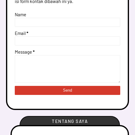
isi form kontak dibawah ini ya.
Name
Email
*
Message
*
TENTANG SAYA