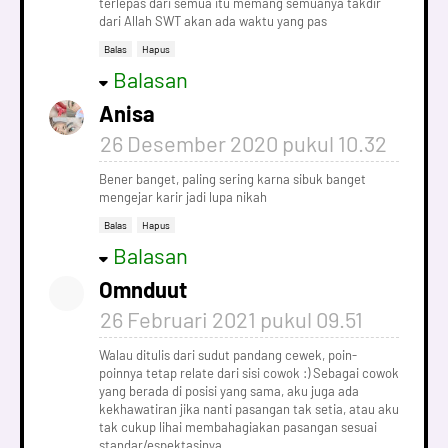
terlepas dari semua itu memang semuanya takdir
dari Allah SWT akan ada waktu yang pas
Balas
Hapus
Balasan
Anisa
26 Desember 2020 pukul 10.32
Bener banget, paling sering karna sibuk banget
mengejar karir jadi lupa nikah
Balas
Hapus
Balasan
Omnduut
26 Februari 2021 pukul 09.51
Walau ditulis dari sudut pandang cewek, poin-
poinnya tetap relate dari sisi cowok :) Sebagai cowok
yang berada di posisi yang sama, aku juga ada
kekhawatiran jika nanti pasangan tak setia, atau aku
tak cukup lihai membahagiakan pasangan sesuai
standar/espektasinya.