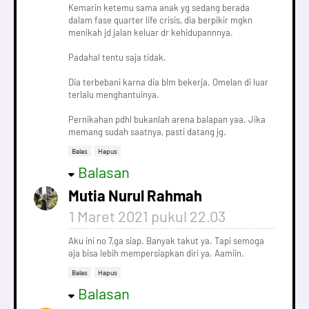
Kemarin ketemu sama anak yg sedang berada
dalam fase quarter life crisis, dia berpikir mgkn
menikah jd jalan keluar dr kehidupannnya.
Padahal tentu saja tidak.
Dia terbebani karna dia blm bekerja. Omelan di luar
terlalu menghantuinya.
Pernikahan pdhl bukanlah arena balapan yaa. Jika
memang sudah saatnya, pasti datang jg.
Balas
Hapus
Balasan
Mutia Nurul Rahmah
1 Maret 2021 pukul 22.03
Aku ini no 7,ga siap. Banyak takut ya. Tapi semoga
aja bisa lebih mempersiapkan diri ya. Aamiin.
Balas
Hapus
Balasan