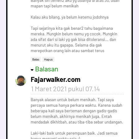
Banyak sih temen2 aku yg usianya di atas 30, udah
mapan tapi belum menikah
Kalau aku bilang, ya belum ketemu jodohnya
Tapi sejatinya kita gak benar2 tahu bagaimana
mereka. Mungkin belum nemu yg cocok. Mungkin
ada sifat dari si laki yg gak bisa ditoleransi... dan
menurut aku itu gapapa. Selama dia gak
merepotkan orang lain atau sambat terus
Balas
Hapus
Balasan
Fajarwalker.com
1 Maret 2021 pukul 07.14
Banyak alasan untuk belum menikah. Tapi saya
percaya semua hanya perkara waktu. Karena sudah
beberapa kali saya berteman dengan gadis-gadis
belum menikah, akhirnya menikah juga. Entah
mendadak dikhitbah, atau tiba-tiba sebar undangan.
Laki-laki baik untuk perempuan baik. Jadi semua
hanya menanti waktu saja :)