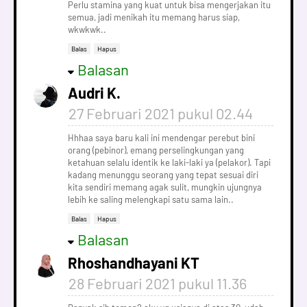
Perlu stamina yang kuat untuk bisa mengerjakan itu
semua, jadi menikah itu memang harus siap,
wkwkwk..
Balas
Hapus
Balasan
Audri K.
27 Februari 2021 pukul 02.44
Hhhaa saya baru kali ini mendengar perebut bini
orang (pebinor), emang perselingkungan yang
ketahuan selalu identik ke laki-laki ya (pelakor). Tapi
kadang menunggu seorang yang tepat sesuai diri
kita sendiri memang agak sulit, mungkin ujungnya
lebih ke saling melengkapi satu sama lain..
Balas
Hapus
Balasan
Rhoshandhayani KT
28 Februari 2021 pukul 11.36