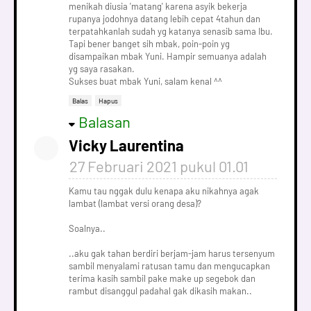
menikah diusia 'matang' karena asyik bekerja
rupanya jodohnya datang lebih cepat 4tahun dan
terpatahkanlah sudah yg katanya senasib sama Ibu.
Tapi bener banget sih mbak, poin-poin yg
disampaikan mbak Yuni. Hampir semuanya adalah
yg saya rasakan.
Sukses buat mbak Yuni, salam kenal ^^
Balas
Hapus
Balasan
Vicky Laurentina
27 Februari 2021 pukul 01.01
Kamu tau nggak dulu kenapa aku nikahnya agak
lambat (lambat versi orang desa)?
Soalnya..
..aku gak tahan berdiri berjam-jam harus tersenyum
sambil menyalami ratusan tamu dan mengucapkan
terima kasih sambil pake make up segebok dan
rambut disanggul padahal gak dikasih makan..