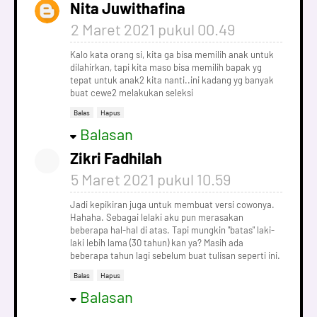
Nita Juwithafina
2 Maret 2021 pukul 00.49
Kalo kata orang si, kita ga bisa memilih anak untuk
dilahirkan, tapi kita maso bisa memilih bapak yg
tepat untuk anak2 kita nanti..ini kadang yg banyak
buat cewe2 melakukan seleksi
Balas
Hapus
Balasan
Zikri Fadhilah
5 Maret 2021 pukul 10.59
Jadi kepikiran juga untuk membuat versi cowonya.
Hahaha. Sebagai lelaki aku pun merasakan
beberapa hal-hal di atas. Tapi mungkin "batas" laki-
laki lebih lama (30 tahun) kan ya? Masih ada
beberapa tahun lagi sebelum buat tulisan seperti ini.
Balas
Hapus
Balasan