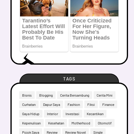
TAGS
Bisnis
Blogging
Cerita Bersambung
Cerita Mini
Curhatan
Dapur Saya
Fashion
Fiksi
Finance
Gaya Hidup
Interior
Investasi
Kecantikan
Kepenulisan
Kesehatan
Motherhood
Otomotif
Pojok Saya
Review
Review Novel
Single