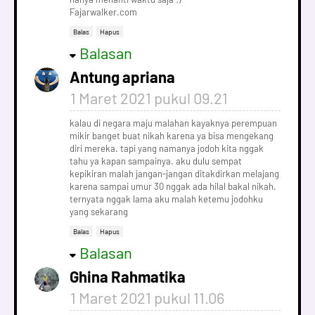
Fajarwalker.com
Balas
Hapus
Balasan
Antung apriana
1 Maret 2021 pukul 09.21
kalau di negara maju malahan kayaknya perempuan
mikir banget buat nikah karena ya bisa mengekang
diri mereka. tapi yang namanya jodoh kita nggak
tahu ya kapan sampainya. aku dulu sempat
kepikiran malah jangan-jangan ditakdirkan melajang
karena sampai umur 30 nggak ada hilal bakal nikah.
ternyata nggak lama aku malah ketemu jodohku
yang sekarang
Balas
Hapus
Balasan
Ghina Rahmatika
1 Maret 2021 pukul 11.06