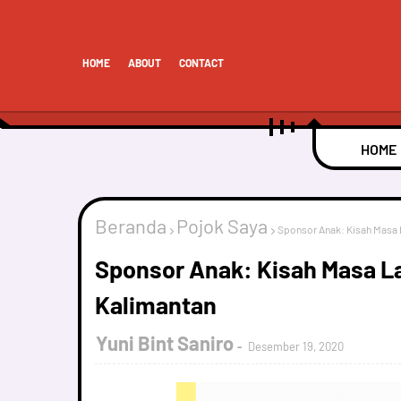
HOME
ABOUT
CONTACT
HOME
Beranda
Pojok Saya
Sponsor Anak: Kisah Masa 
Sponsor Anak: Kisah Masa L
Kalimantan
Yuni Bint Saniro
Desember 19, 2020