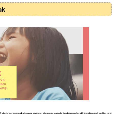
ak
f dalam mendukung masa depan anak Indonesia di berbagai wilayah