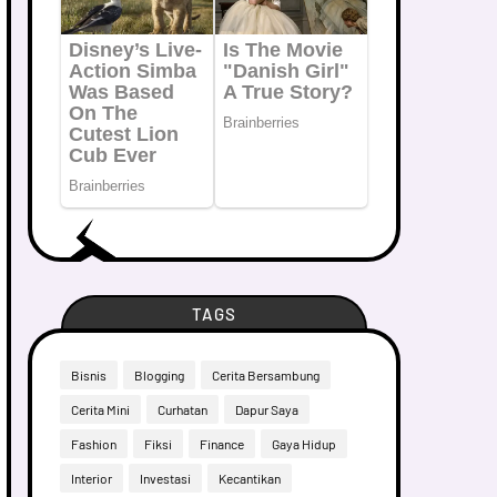
TAGS
Bisnis
Blogging
Cerita Bersambung
Cerita Mini
Curhatan
Dapur Saya
Fashion
Fiksi
Finance
Gaya Hidup
Interior
Investasi
Kecantikan