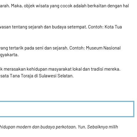
rah. Maka, objek wisata yang cocok adalah berkaitan dengan hal
asan tentang sejarah dan budaya setempat. Contoh: Kota Tua
ng tertarik pada seni dan sejarah. Contoh: Museum Nasional
ogyakarta.
 merasakan kehidupan masyarakat lokal dan tradisi mereka.
sata Tana Toraja di Sulawesi Selatan.
hidupan modern dan budaya perkotaan, Yun. Sebaiknya milih