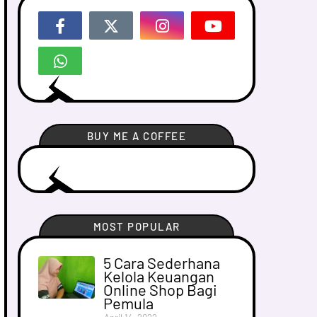
BUY ME A COFFEE
MOST POPULAR
5 Cara Sederhana
Kelola Keuangan
Online Shop Bagi
Pemula