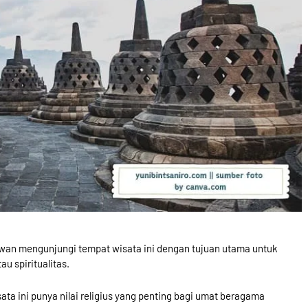
tawan mengunjungi tempat wisata ini dengan tujuan utama untuk
u spiritualitas.
a ini punya nilai religius yang penting bagi umat beragama