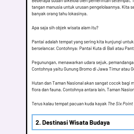
Beberapa sudah dikelola oleh pemerintah setempat. 
tangan manusia untuk urusan pengelolaannya. Kita 
banyak orang tahu lokasinya.
Apa saja sih objek wisata alam itu?
Pantai adalah tempat yang sering kita kunjungi untu
berselancar. Contohnya: Pantai Kuta di Bali atau Pant
Pegunungan, menawarkan udara sejuk, pemandangan 
Contohnya yaitu Gunung Bromo di Jawa Timur atau G
Hutan dan Taman Nasional akan sangat cocok bagi m
flora dan fauna. Contohnya antara lain, Taman Nasi
Terus kalau tempat pacuan kuda kayak
The Six Point
2. Destinasi Wisata Budaya