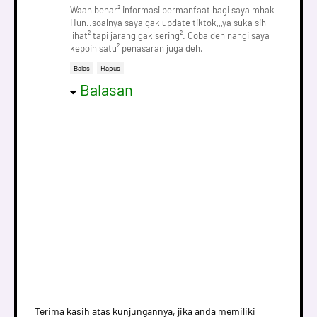
Waah benar² informasi bermanfaat bagi saya mhak
Hun..soalnya saya gak update tiktok,,,ya suka sih
lihat² tapi jarang gak sering². Coba deh nangi saya
kepoin satu² penasaran juga deh.
Balas
Hapus
Balasan
Terima kasih atas kunjungannya, jika anda memiliki