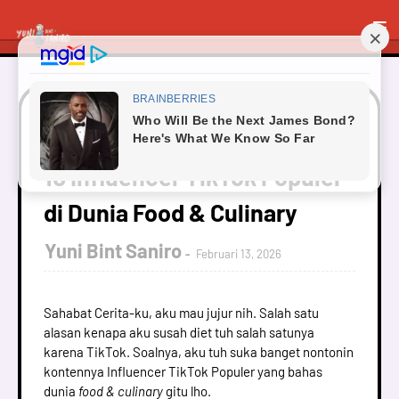
Beranda
Dapur Saya
10 Influencer TikTok Populer
di Dunia Food & Culinary
10 Influencer TikTok Populer
di Dunia Food & Culinary
Yuni Bint Saniro
Februari 13, 2026
Sahabat Cerita-ku, aku mau jujur nih. Salah satu
alasan kenapa aku susah diet tuh salah satunya
karena TikTok. Soalnya, aku tuh suka banget nontonin
kontennya Influencer TikTok Populer yang bahas
dunia
food & culinary
gitu lho.