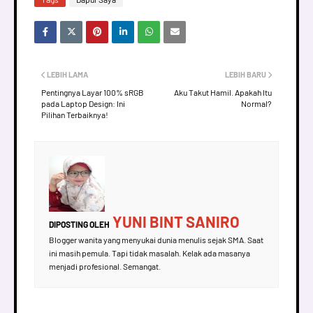
LEBIH LAMA
LEBIH BARU
Pentingnya Layar 100% sRGB
Aku Takut Hamil. Apakah Itu
pada Laptop Design: Ini
Normal?
Pilihan Terbaiknya!
YUNI BINT SANIRO
DIPOSTING OLEH
Blogger wanita yang menyukai dunia menulis sejak SMA. Saat
ini masih pemula. Tapi tidak masalah. Kelak ada masanya
menjadi profesional. Semangat.