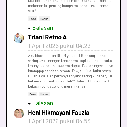
kita betah nonton. Tapi poin soal keamanan konten
makanan itu penting banget ya, sehat tetap nomor
satu!
Balas
Hapus
Balasan
Triani Retno A
1 April 2026 pukul 04.23
Aku biasa nonton DEBM yang di FB. Orang-orang
sering kesel dengan kontennya, tapi aku malah suka.
Ilmunya dapat, ketawanya dapat. Bagian ngeselinnya
kuanggap candaan teman. Btw, aku jual buku resep
DEBM juga. Dan pertanyaan yang sering kudapat, "Isi
bukunya normal nggak, Teh?" Haha... Mungkin next
kukasih bonus corong merah kali ya.
Balas
Hapus
Balasan
Heni Hikmayani Fauzia
1 April 2026 pukul 04.53