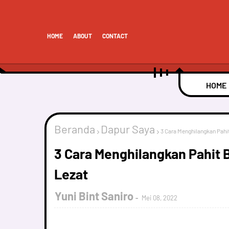
HOME
ABOUT
CONTACT
HOME
Beranda
Dapur Saya
3 Cara Menghilangkan Pah
3 Cara Menghilangkan Pahit
Lezat
Yuni Bint Saniro
Mei 08, 2022