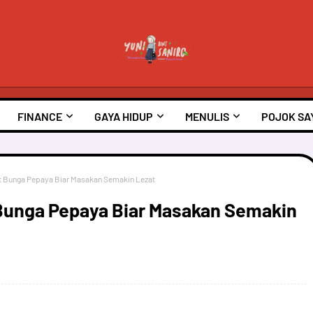
FINANCE
GAYA HIDUP
MENULIS
POJOK SA
it Bunga Pepaya Biar Masakan Semakin Lezat
 Bunga Pepaya Biar Masakan Semakin