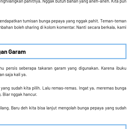
enghilangkan pahitnya. Nggak butuh bahan yang aneh-aneh. Kita pun
mendapatkan tumisan bunga pepaya yang nggak pahit. Teman-teman
ambahan boleh sharing di kolom komentar. Nanti secara berkala, kami
gan Garam
hu persis seberapa takaran garam yang digunakan. Karena ibuku
 saja kali ya.
ang sudah kita pilih. Lalu remas-remas. Ingat ya, meremas bunga
 Biar nggak hancur.
hilang. Baru deh kita bisa lanjut mengolah bunga pepaya yang sudah