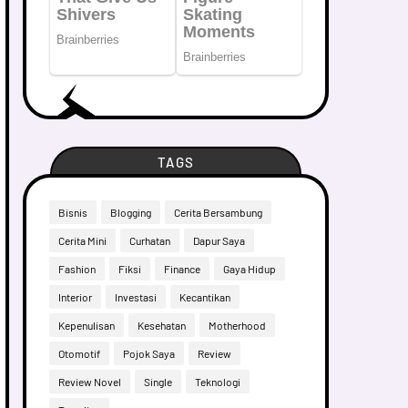
TAGS
Bisnis
Blogging
Cerita Bersambung
Cerita Mini
Curhatan
Dapur Saya
Fashion
Fiksi
Finance
Gaya Hidup
Interior
Investasi
Kecantikan
Kepenulisan
Kesehatan
Motherhood
Otomotif
Pojok Saya
Review
Review Novel
Single
Teknologi