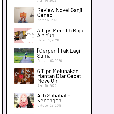
April 14, 2022
Review Novel Ganjil
Genap
Maret 12, 2020
3 Tips Memilih Baju
Ala Yuni
Maret 02, 2020
[Cerpen] Tak Lagi
Sama
Februari 07, 2020
6 Tips Melupakan
Mantan Biar Cepat
Move On
April 19, 2022
Arti Sahabat -
Kenangan
Oktober 22, 2019