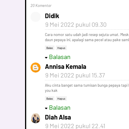
20 Komentar
Didik
9 Mei 2022 pukul 09.30
Cara nomor satu udah jadi resep sejuta umat. Meski
daun pepaya ini, apalagi sama pecel atau pake sam
Balas
Hapus
Balasan
Annisa Kemala
9 Mei 2022 pukul 15.37
Aku cinta banget sama tumisan bunga pepaya tapi be
you kak
Balas
Hapus
Balasan
Diah Alsa
9 Mei 2022 pukul 22.41