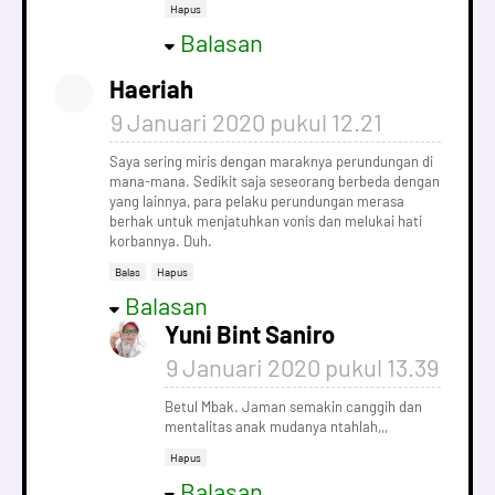
Hapus
Balasan
Haeriah
9 Januari 2020 pukul 12.21
Saya sering miris dengan maraknya perundungan di
mana-mana. Sedikit saja seseorang berbeda dengan
yang lainnya, para pelaku perundungan merasa
berhak untuk menjatuhkan vonis dan melukai hati
korbannya. Duh.
Balas
Hapus
Balasan
Yuni Bint Saniro
9 Januari 2020 pukul 13.39
Betul Mbak. Jaman semakin canggih dan
mentalitas anak mudanya ntahlah,,,
Hapus
Balasan