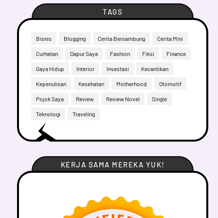
TAGS
Bisnis
Blogging
Cerita Bersambung
Cerita Mini
Curhatan
Dapur Saya
Fashion
Fiksi
Finance
Gaya Hidup
Interior
Investasi
Kecantikan
Kepenulisan
Kesehatan
Motherhood
Otomotif
Pojok Saya
Review
Review Novel
Single
Teknologi
Traveling
KERJA SAMA MEREKA YUK!