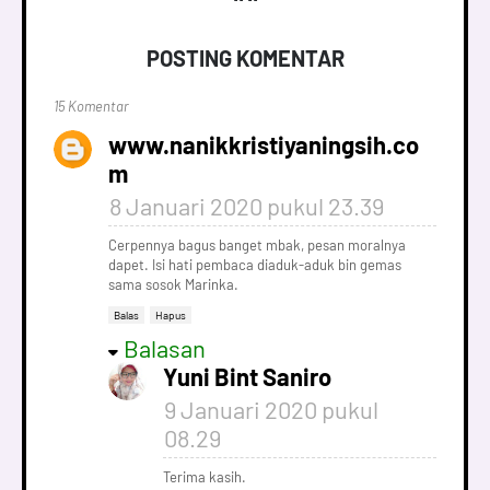
POSTING KOMENTAR
15 Komentar
www.nanikkristiyaningsih.co
m
8 Januari 2020 pukul 23.39
Cerpennya bagus banget mbak, pesan moralnya
dapet. Isi hati pembaca diaduk-aduk bin gemas
sama sosok Marinka.
Balas
Hapus
Balasan
Yuni Bint Saniro
9 Januari 2020 pukul
08.29
Terima kasih.