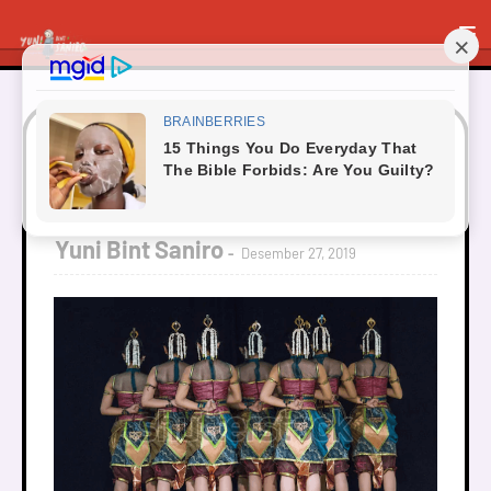
Beranda
Fiksi
Anak Sang Penari
Anak Sang Penari
Yuni Bint Saniro
Desember 27, 2019