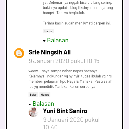
ya. Sebenarnya nggak bisa dibilang sering,
buktinya update blog fiksinya malah jarang
banget. Tapi ya begitulah.
Terima kasih sudah menikmati cerpen ini.
Hapus
Balasan
Srie Ningsih Ali
9 Januari 2020 pukul 10.15
woow....saya sampe nahan napas bacanya.
Kejamnya lingkungan yg nyinyir, tugas ibulah yg hrs
memberi pelajaran kpd Naya & Mariska. Pasti salah
ibu yg mendidik Mariska. Keren cerpenya
Balas
Hapus
Balasan
Yuni Bint Saniro
9 Januari 2020 pukul
10.40