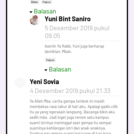
Balas
Hapus
Balasan
Yuni Bint Saniro
5 Desember 2019 pukul
09.05
Aamiin Ya Rabb, Yuni juga berharap
demikian, Mbak.
Hapus
Balasan
Yeni Sovia
4 Desember 2019 pukul 21.33
Ya Allah Mba, cerita gempa lombok ini masih
membekas rasa takut di hati aku. Apalagi gadis cilik
itu ya yang ngerasain langsung. Bacanga bikin aku
sedih mba. Jadi inget juga temen satu kampus
suami istrinya meninggal saat gempa itu sampai
suaminya kehilangan istri dan anak-anaknya.
Soalnya pas gempa suami lagi tugas di luar kota.