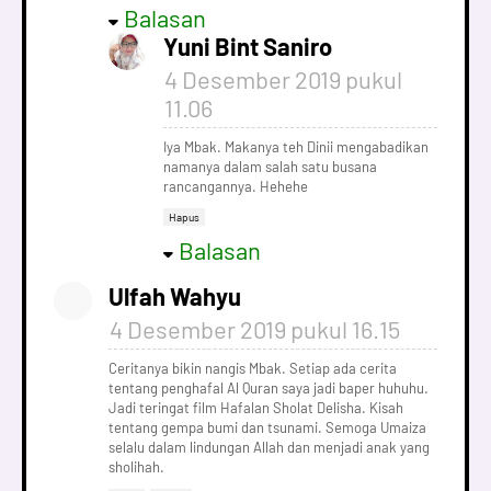
Balasan
Yuni Bint Saniro
4 Desember 2019 pukul
11.06
Iya Mbak. Makanya teh Dinii mengabadikan
namanya dalam salah satu busana
rancangannya. Hehehe
Hapus
Balasan
Ulfah Wahyu
4 Desember 2019 pukul 16.15
Ceritanya bikin nangis Mbak. Setiap ada cerita
tentang penghafal Al Quran saya jadi baper huhuhu.
Jadi teringat film Hafalan Sholat Delisha. Kisah
tentang gempa bumi dan tsunami. Semoga Umaiza
selalu dalam lindungan Allah dan menjadi anak yang
sholihah.