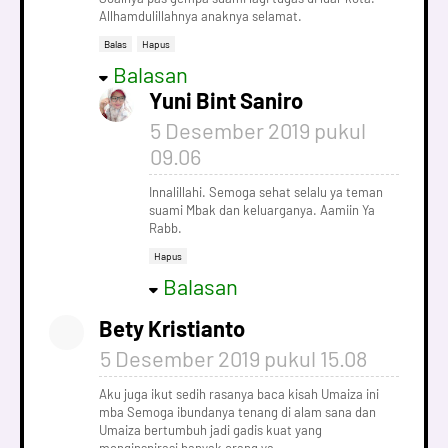
Allhamdulillahnya anaknya selamat.
Balas
Hapus
Balasan
Yuni Bint Saniro
5 Desember 2019 pukul
09.06
Innalillahi. Semoga sehat selalu ya teman
suami Mbak dan keluarganya. Aamiin Ya
Rabb.
Hapus
Balasan
Bety Kristianto
5 Desember 2019 pukul 15.08
Aku juga ikut sedih rasanya baca kisah Umaiza ini
mba Semoga ibundanya tenang di alam sana dan
Umaiza bertumbuh jadi gadis kuat yang