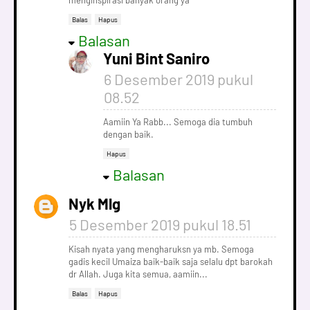
menginspirasi banyak orang ya
Balas
Hapus
Balasan
Yuni Bint Saniro
6 Desember 2019 pukul
08.52
Aamiin Ya Rabb... Semoga dia tumbuh
dengan baik.
Hapus
Balasan
Nyk Mlg
5 Desember 2019 pukul 18.51
Kisah nyata yang mengharuksn ya mb. Semoga
gadis kecil Umaiza baik-baik saja selalu dpt barokah
dr Allah. Juga kita semua, aamiin...
Balas
Hapus