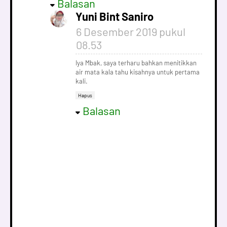
Balasan
Yuni Bint Saniro
6 Desember 2019 pukul
08.53
Iya Mbak, saya terharu bahkan menitikkan
air mata kala tahu kisahnya untuk pertama
kali.
Hapus
Balasan