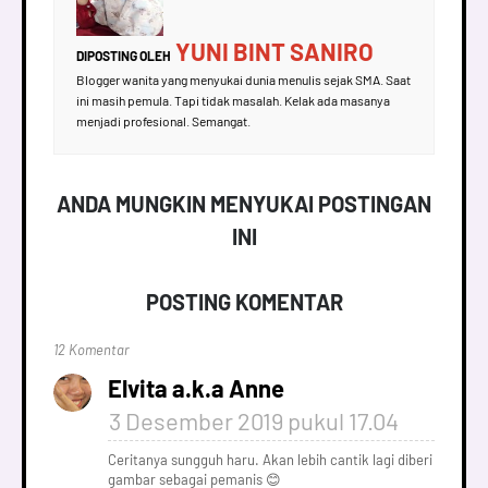
YUNI BINT SANIRO
DIPOSTING OLEH
Blogger wanita yang menyukai dunia menulis sejak SMA. Saat
ini masih pemula. Tapi tidak masalah. Kelak ada masanya
menjadi profesional. Semangat.
ANDA MUNGKIN MENYUKAI POSTINGAN
INI
POSTING KOMENTAR
12 Komentar
Elvita a.k.a Anne
3 Desember 2019 pukul 17.04
Ceritanya sungguh haru. Akan lebih cantik lagi diberi
gambar sebagai pemanis 😊