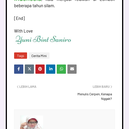
beberapa tahun silam.
[End]
With Love
Tags
Cerita Mini
LEBIH LAMA
LEBIH BARU
Menulis Cerpen, Kenapa
Nggak?