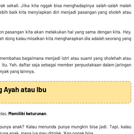
ak sekali. Jika kita nggak bisa menghadapinya salah-salah malah
ebih baik kita menyiapkan diri menjadi pasangan yang sholeh atau
on pasangan kita akan melakukan hal yang sama dengan kita. Hey,
lah dong kalau misalkan kita mengharapkan dia adalah seorang yang
embahas bagaimana menjadi istri atau suami yang sholehah atau
u itu. Yah, daftar saja sebagai member perpustakaan dalam jaringan
nyak yang lainnya.
 Ayah atau Ibu
elas.
Memiliki keturunan
.
punya anak? Kalau menunda punya mungkin bisa jadi. Tapi, kalau
upa anak, masa iya mau ditolak. ‘Kan nggak bisa.