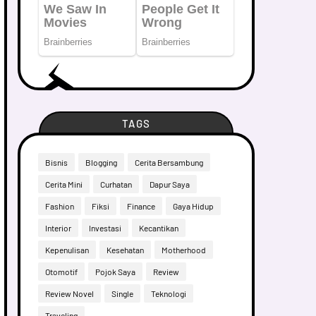
TAGS
Bisnis
Blogging
Cerita Bersambung
Cerita Mini
Curhatan
Dapur Saya
Fashion
Fiksi
Finance
Gaya Hidup
Interior
Investasi
Kecantikan
Kepenulisan
Kesehatan
Motherhood
Otomotif
Pojok Saya
Review
Review Novel
Single
Teknologi
Traveling