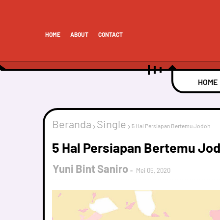
HOME
ABOUT
CONTACT
HOME
Beranda
Single
5 Hal Persiapan Bertemu Jodoh
5 Hal Persiapan Bertemu Jo
Yuni Bint Saniro
Mei 05, 2020