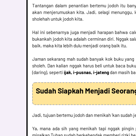
Tantangan dalam penantian bertemu jodoh itu bany
akan menjerumuskan kita. Jadi, selagi menunggu, l
sholehah untuk jodoh kita.
Hal ini sebenarnya juga menjadi harapan bahwa cal
bukankah jodoh kita adalah cerminan diri. Nggak sa
baik, maka kita lebih dulu menjadi orang baik itu.
Jaman sekarang mah sudah banyak kok buku yang m
sholeh. Dan kalian nggak harus beli untuk baca buk
(daring), seperti
ijak, i-pusnas, i-jateng
dan masih ba
Sudah Siapkah Menjadi Seorang
Jadi, tujuan bertemu jodoh dan menikah ‘kan sudah j
Ya, mana ada sih yang menikah tapi nggak pingin 
misalkan Tuhan sudah berkehendak memberi rizki ber