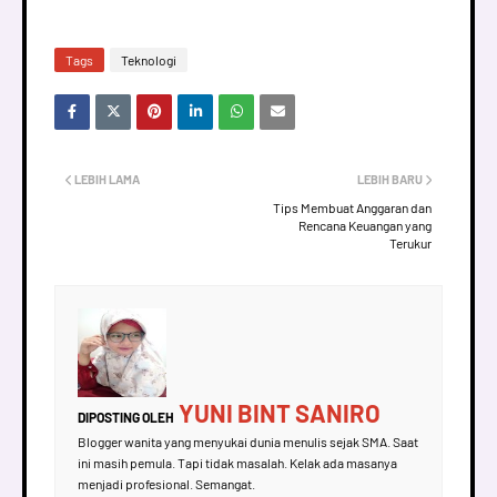
Tags
Teknologi
LEBIH LAMA
LEBIH BARU
Tips Membuat Anggaran dan
Rencana Keuangan yang
Terukur
YUNI BINT SANIRO
DIPOSTING OLEH
Blogger wanita yang menyukai dunia menulis sejak SMA. Saat
ini masih pemula. Tapi tidak masalah. Kelak ada masanya
menjadi profesional. Semangat.