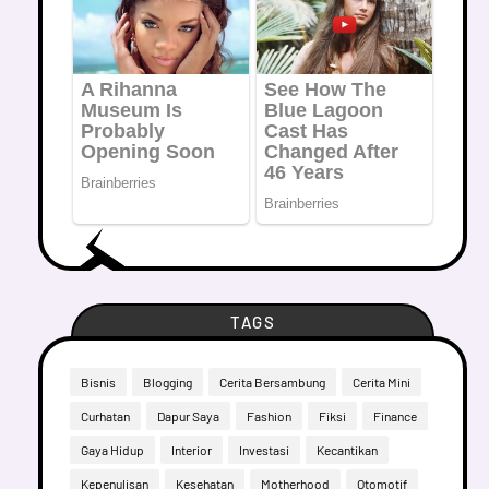
TAGS
Bisnis
Blogging
Cerita Bersambung
Cerita Mini
Curhatan
Dapur Saya
Fashion
Fiksi
Finance
Gaya Hidup
Interior
Investasi
Kecantikan
Kepenulisan
Kesehatan
Motherhood
Otomotif