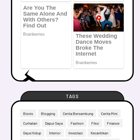
TAGS
Bisnis
Blogging
Cerita Bersambung
Cerita Mini
Curhatan
Dapur Saya
Fashion
Fiksi
Finance
Gaya Hidup
Interior
Investasi
Kecantikan