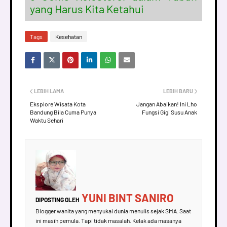
yang Harus Kita Ketahui
Tags
Kesehatan
LEBIH LAMA
LEBIH BARU
Eksplore Wisata Kota
Jangan Abaikan! Ini Lho
Bandung Bila Cuma Punya
Fungsi Gigi Susu Anak
Waktu Sehari
YUNI BINT SANIRO
DIPOSTING OLEH
Blogger wanita yang menyukai dunia menulis sejak SMA. Saat
ini masih pemula. Tapi tidak masalah. Kelak ada masanya