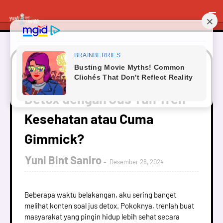
Beranda
Kesehatan
Detox dengan Jus Tuh Tren
Kesehatan atau Cuma Gimmick?
Detox dengan Jus Tuh Tren
Kesehatan atau Cuma
Gimmick?
Yuni Bint Saniro
Desember 26, 2024
Beberapa waktu belakangan, aku sering banget
melihat konten soal jus detox. Pokoknya, trenlah buat
masyarakat yang pingin hidup lebih sehat secara