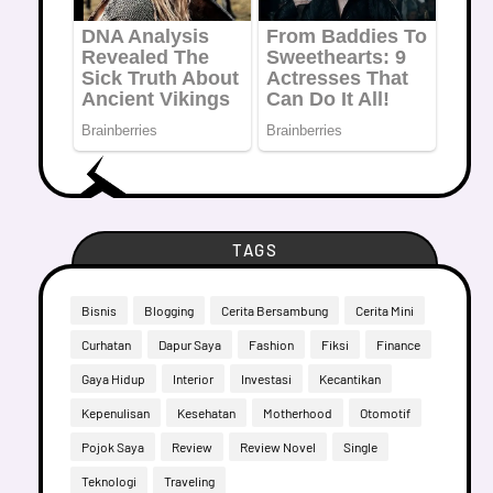
TAGS
Bisnis
Blogging
Cerita Bersambung
Cerita Mini
Curhatan
Dapur Saya
Fashion
Fiksi
Finance
Gaya Hidup
Interior
Investasi
Kecantikan
Kepenulisan
Kesehatan
Motherhood
Otomotif
Pojok Saya
Review
Review Novel
Single
Teknologi
Traveling