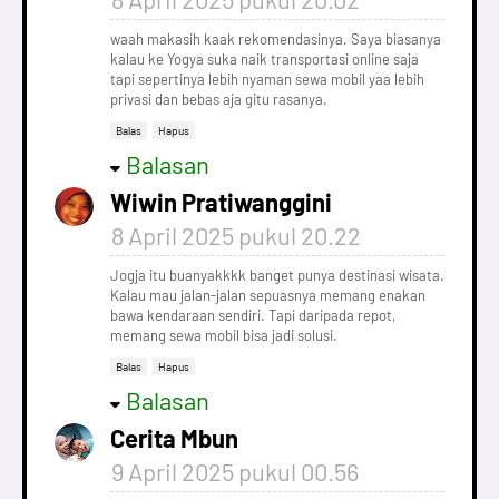
waah makasih kaak rekomendasinya. Saya biasanya
kalau ke Yogya suka naik transportasi online saja
tapi sepertinya lebih nyaman sewa mobil yaa lebih
privasi dan bebas aja gitu rasanya.
Balas
Hapus
Balasan
Wiwin Pratiwanggini
8 April 2025 pukul 20.22
Jogja itu buanyakkkk banget punya destinasi wisata.
Kalau mau jalan-jalan sepuasnya memang enakan
bawa kendaraan sendiri. Tapi daripada repot,
memang sewa mobil bisa jadi solusi.
Balas
Hapus
Balasan
Cerita Mbun
9 April 2025 pukul 00.56