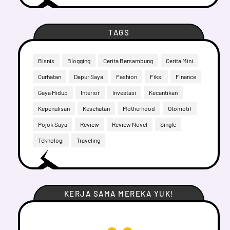
TAGS
Bisnis
Blogging
Cerita Bersambung
Cerita Mini
Curhatan
Dapur Saya
Fashion
Fiksi
Finance
Gaya Hidup
Interior
Investasi
Kecantikan
Kepenulisan
Kesehatan
Motherhood
Otomotif
Pojok Saya
Review
Review Novel
Single
Teknologi
Traveling
KERJA SAMA MEREKA YUK!