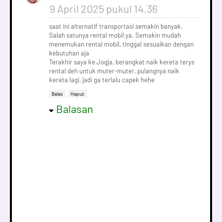
9 April 2025 pukul 14.36
saat ini alternatif transportasi semakin banyak.
Salah satunya rental mobil ya. Semakin mudah
menemukan rental mobil, tinggal sesuaikan dengan
kebutuhan aja
Terakhir saya ke Jogja, berangkat naik kereta terys
rental deh untuk muter-muter, pulangnya naik
kereta lagi, jadi ga terlalu capek hehe
Balas
Hapus
Balasan