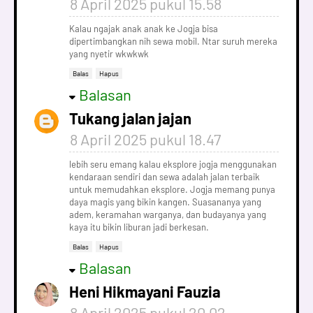
8 April 2025 pukul 15.58
Kalau ngajak anak anak ke Jogja bisa
dipertimbangkan nih sewa mobil. Ntar suruh mereka
yang nyetir wkwkwk
Balas
Hapus
Balasan
Tukang jalan jajan
8 April 2025 pukul 18.47
lebih seru emang kalau eksplore jogja menggunakan
kendaraan sendiri dan sewa adalah jalan terbaik
untuk memudahkan eksplore. Jogja memang punya
daya magis yang bikin kangen. Suasananya yang
adem, keramahan warganya, dan budayanya yang
kaya itu bikin liburan jadi berkesan.
Balas
Hapus
Balasan
Heni Hikmayani Fauzia
8 April 2025 pukul 20.02