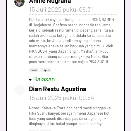
Annie Nugraha
15 Juli 2025 pukul 09.31
Duh baca ini saya jadi kangen dengan ROKA RAMEN
di Jogjakarta. Chefnya orang Indonesia tapi lama
kerja di sebuah resto ramen di Jepang sana. Itu aja
sudah bikin saya ketagihan. Selalu ke sana setiap
ada waktu ke Jogja. Jadi kebayang gimana
mantabnya aneka sajian berkuah yang dimiliki oleh
PIKA SUSHI yang Japan origin. MashaAllah kudu
siapkan lambung selebar mungkin ya Mbak. Biar
puas merasakan kenikmatan sajian PIKA SUSHI.
Balas
Hapus
Balasan
Dian Restu Agustina
15 Juli 2025 pukul 09.54
Noted..Kalau ke Traralgon nanti mesti singgah ke
Pika Sushi, banyak beragam menu Japanese hot
food yang cocok disantap pas suhu lagi dingin-
dinginnya...Hm, bakal hangat badan pastinya