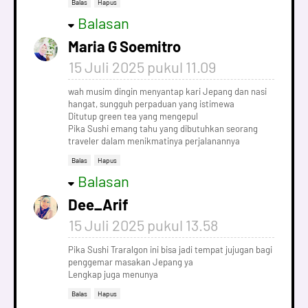
Balas
Hapus
Balasan
Maria G Soemitro
15 Juli 2025 pukul 11.09
wah musim dingin menyantap kari Jepang dan nasi
hangat, sungguh perpaduan yang istimewa
Ditutup green tea yang mengepul
Pika Sushi emang tahu yang dibutuhkan seorang
traveler dalam menikmatinya perjalanannya
Balas
Hapus
Balasan
Dee_Arif
15 Juli 2025 pukul 13.58
Pika Sushi Traralgon ini bisa jadi tempat jujugan bagi
penggemar masakan Jepang ya
Lengkap juga menunya
Balas
Hapus