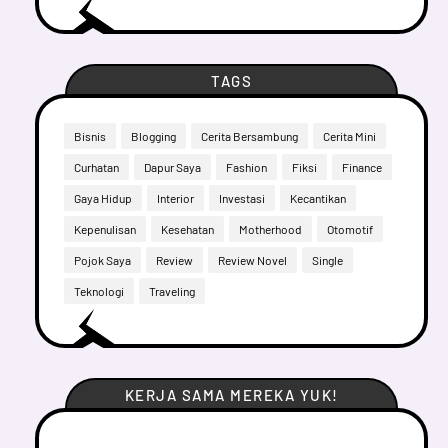
TAGS
Bisnis
Blogging
Cerita Bersambung
Cerita Mini
Curhatan
Dapur Saya
Fashion
Fiksi
Finance
Gaya Hidup
Interior
Investasi
Kecantikan
Kepenulisan
Kesehatan
Motherhood
Otomotif
Pojok Saya
Review
Review Novel
Single
Teknologi
Traveling
KERJA SAMA MEREKA YUK!