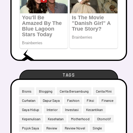
TAGS
Bisnis
Blogging
Cerita Bersambung
Cerita Mini
Curhatan
Dapur Saya
Fashion
Fiksi
Finance
Gaya Hidup
Interior
Investasi
Kecantikan
Kepenulisan
Kesehatan
Motherhood
Otomotif
Pojok Saya
Review
Review Novel
Single