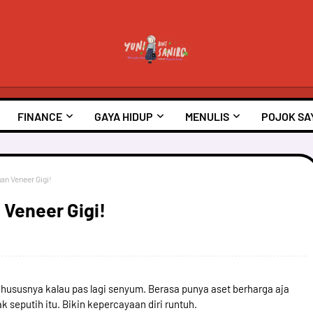
FINANCE
GAYA HIDUP
MENULIS
POJOK SA
an Veneer Gigi!
 Veneer Gigi!
 khususnya kalau pas lagi senyum. Berasa punya aset berharga aja
ak seputih itu. Bikin kepercayaan diri runtuh.