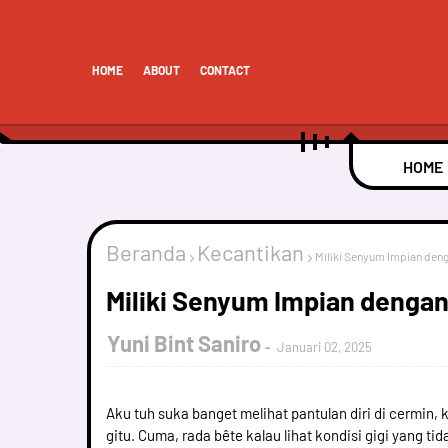
HOME
ABOUT
CONTACT
HOME
Beranda
Kecantikan
Miliki Senyum Impian deng
Miliki Senyum Impian dengan
Yuni Bint Saniro
Januari 02, 2025
Aku tuh suka banget melihat pantulan diri di cermin,
gitu. Cuma, rada bête kalau lihat kondisi gigi yang tid