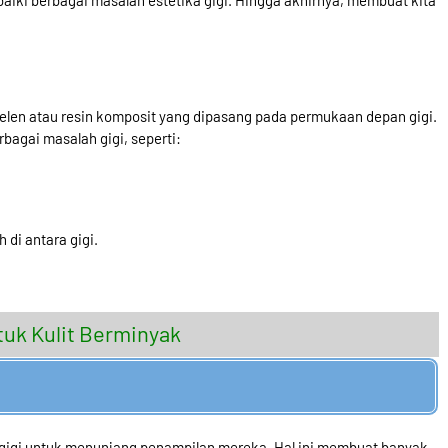
baiki berbagai masalah estetika gigi. Hingga akhirnya, membuat kita
orselen atau resin komposit yang dipasang pada permukaan depan gigi.
bagai masalah gigi, seperti:
 di antara gigi.
uk Kulit Berminyak
 gigi untuk menunjang penampilan mereka. Hal ini membuat banyak