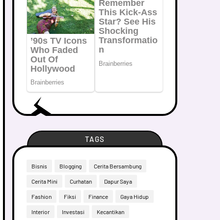
TAGS
Bisnis
Blogging
Cerita Bersambung
Cerita Mini
Curhatan
Dapur Saya
Fashion
Fiksi
Finance
Gaya Hidup
Interior
Investasi
Kecantikan