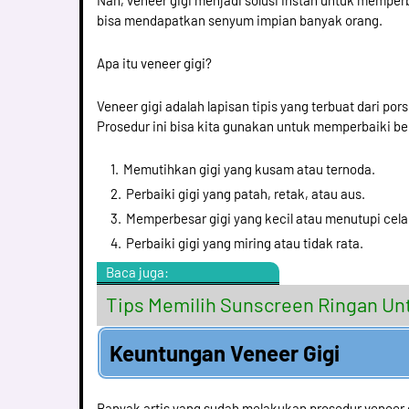
Nah, veneer gigi menjadi solusi instan untuk memper
bisa mendapatkan senyum impian banyak orang.
Apa itu veneer gigi?
Veneer gigi adalah lapisan tipis yang terbuat dari p
Prosedur ini bisa kita gunakan untuk memperbaiki ber
Memutihkan gigi yang kusam atau ternoda.
Perbaiki gigi yang patah, retak, atau aus.
Memperbesar gigi yang kecil atau menutupi celah
Perbaiki gigi yang miring atau tidak rata.
Baca juga:
Tips Memilih Sunscreen Ringan Unt
Keuntungan Veneer Gigi
Banyak artis yang sudah melakukan prosedur veneer