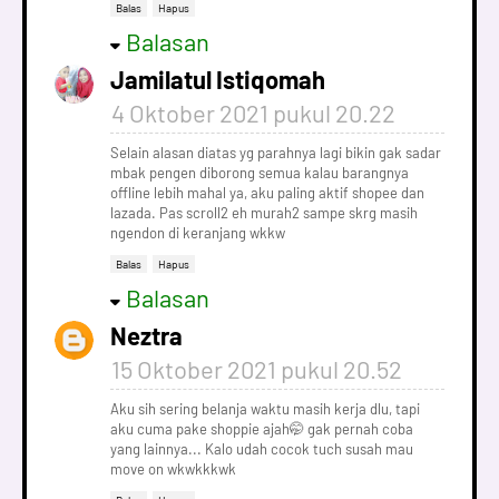
Balas
Hapus
Balasan
Jamilatul Istiqomah
4 Oktober 2021 pukul 20.22
Selain alasan diatas yg parahnya lagi bikin gak sadar
mbak pengen diborong semua kalau barangnya
offline lebih mahal ya, aku paling aktif shopee dan
lazada. Pas scroll2 eh murah2 sampe skrg masih
ngendon di keranjang wkkw
Balas
Hapus
Balasan
Neztra
15 Oktober 2021 pukul 20.52
Aku sih sering belanja waktu masih kerja dlu, tapi
aku cuma pake shoppie ajah🤭 gak pernah coba
yang lainnya... Kalo udah cocok tuch susah mau
move on wkwkkkwk