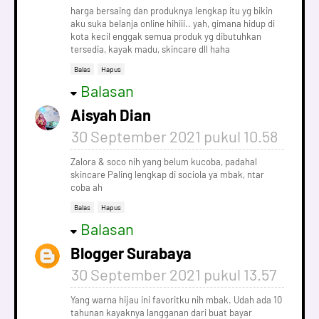
harga bersaing dan produknya lengkap itu yg bikin
aku suka belanja online hihiii.. yah, gimana hidup di
kota kecil enggak semua produk yg dibutuhkan
tersedia, kayak madu, skincare dll haha
Balas
Hapus
Balasan
Aisyah Dian
30 September 2021 pukul 10.58
Zalora & soco nih yang belum kucoba, padahal
skincare Paling lengkap di sociola ya mbak, ntar
coba ah
Balas
Hapus
Balasan
Blogger Surabaya
30 September 2021 pukul 13.57
Yang warna hijau ini favoritku nih mbak. Udah ada 10
tahunan kayaknya langganan dari buat bayar