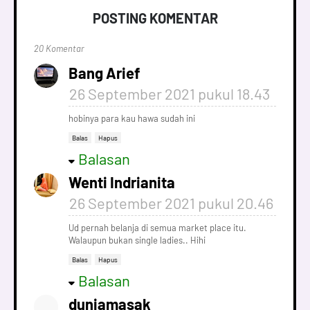
POSTING KOMENTAR
20 Komentar
Bang Arief
26 September 2021 pukul 18.43
hobinya para kau hawa sudah ini
Balas
Hapus
Balasan
Wenti Indrianita
26 September 2021 pukul 20.46
Ud pernah belanja di semua market place itu.
Walaupun bukan single ladies.. Hihi
Balas
Hapus
Balasan
duniamasak