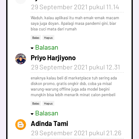
29 September 2021 pukul 11.14
Waduh, kalau aplikasi itu mah emak-emak macam
saya juga doyan. Apalagi masa pandemi gini, biar
bisa cuci mata dari rumah
Balas
Hapus
Balasan
Priyo Harjiyono
29 September 2021 pukul 12.31
enaknya kalau beli di marketplace tuh sering ada
diskon promo, gratis ongkir dsb, coba ya misal
warung-warung offline juga ada model begini
mungkin bisa lebih menarik minat calon pembeli
Balas
Hapus
Balasan
Adinda Tami
29 September 2021 pukul 21.26