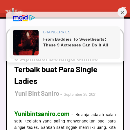
Beranda
Single
5 Aplikasi Belanja Online Terbaik buat
Para Single Ladies
5 Aplikasi Belanja Online
Terbaik buat Para Single
Ladies
Yuni Bint Saniro
September 25, 2021
Yunibintsaniro.com
– Belanja adalah salah
satu kegiatan yang paling menyenangkan bagi para
single ladies
. Bahkan saat nggak memiliki uang, kita