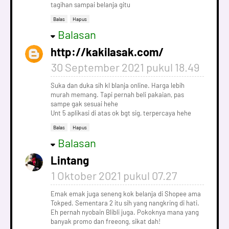
tagihan sampai belanja gitu
Balas
Hapus
Balasan
http://kakilasak.com/
30 September 2021 pukul 18.49
Suka dan duka sih kl blanja online. Harga lebih
murah memang. Tapi pernah beli pakaian, pas
sampe gak sesuai hehe
Unt 5 aplikasi di atas ok bgt sig, terpercaya hehe
Balas
Hapus
Balasan
Lintang
1 Oktober 2021 pukul 07.27
Emak emak juga seneng kok belanja di Shopee ama
Tokped. Sementara 2 itu sih yang nangkring di hati.
Eh pernah nyobain Blibli juga. Pokoknya mana yang
banyak promo dan freeong, sikat dah!