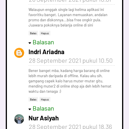
Walaupun enggak single lagi kelima aplikasi ini
favoritku banget. Layanan memuaskan, andalan
promo dan diskonnya...bisa free ongkir pula.
Juawara pokoknya belanja online di sini
Balas
Hapus
Balasan
Indri Ariadna
28 September 2021 pukul 10.50
Bener banget mba, kadang harga barang di online
lebih murah daripada di offline. Kalau aku sih,
gampang capek kalo harus muter-muter gitu,
mending muter2 di online shop aja deh lebih hemat
waktu dan tenaga :)
Balas
Hapus
Balasan
Nur Asiyah
28 September 2021 pukul 18.36