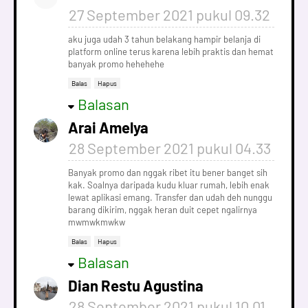
27 September 2021 pukul 09.32
aku juga udah 3 tahun belakang hampir belanja di
platform online terus karena lebih praktis dan hemat
banyak promo hehehehe
Balas
Hapus
Balasan
Arai Amelya
28 September 2021 pukul 04.33
Banyak promo dan nggak ribet itu bener banget sih
kak. Soalnya daripada kudu kluar rumah, lebih enak
lewat aplikasi emang. Transfer dan udah deh nunggu
barang dikirim, nggak heran duit cepet ngalirnya
mwmwkmwkw
Balas
Hapus
Balasan
Dian Restu Agustina
28 September 2021 pukul 10.01