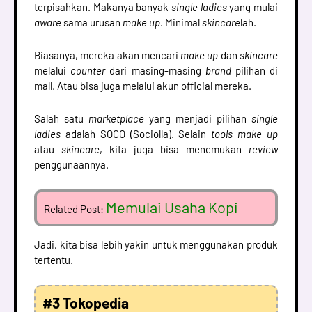
terpisahkan. Makanya banyak
single ladies
yang mulai
aware
sama urusan
make up
. Minimal
skincare
lah.
Biasanya, mereka akan mencari
make up
dan
skincare
melalui
counter
dari masing-masing
brand
pilihan di
mall. Atau bisa juga melalui akun official mereka.
Salah satu
marketplace
yang menjadi pilihan
single
ladies
adalah SOCO (Sociolla). Selain
tools make up
atau
skincare
, kita juga bisa menemukan
review
penggunaannya.
Memulai Usaha Kopi
Related Post:
Jadi, kita bisa lebih yakin untuk menggunakan produk
tertentu.
#3 Tokopedia