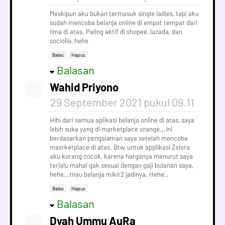
Meskipun aku bukan termasuk single ladies, tapi aku
sudah mencoba belanja online di empat tempat dari
lima di atas. Paling aktif di shopee, lazada, dan
sociolla, hehe
Balas
Hapus
Balasan
Wahid Priyono
29 September 2021 pukul 09.11
Hihi dari semua aplikasi belanja online di atas, saya
lebih suka yang di marketplace orange...ini
berdasarkan pengalaman saya setelah mencoba
masrketplace di atas. Btw, untuk applikasi Zalora
aku kurang cocok, karena harganya menurut saya
terlalu mahal gak sesuai dengan gaji bulanan saya,
hehe...mau belanja mikir2 jadinya. Hehe..
Balas
Hapus
Balasan
Dyah Ummu AuRa