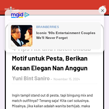
Beranda
Fashion
4 Tips Mix and Match Jilbab Motif
untuk Pesta, Berikan Kesan Elegan Nan Anggun
4 Tips Mix and Match Jilbab
Motif untuk Pesta, Berikan
Kesan Elegan Nan Anggun
Yuni Bint Saniro
November 15, 2024
Ingin tampil stand out di pesta, tapi bingung mix and
match outfitnya? Tenang saja! Kita cari solusinya.
Misalnya, jika kalian adalah wanita berhijab, maka