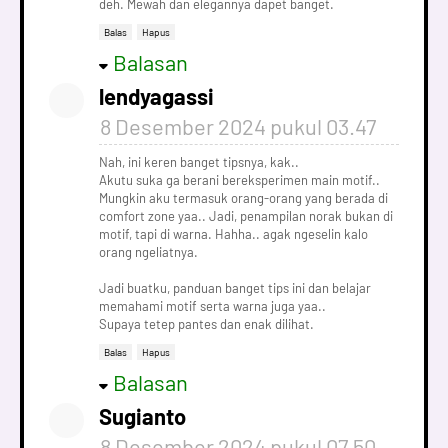
deh. Mewah dan elegannya dapet banget.
Balas
Hapus
Balasan
lendyagassi
8 Desember 2024 pukul 03.47
Nah, ini keren banget tipsnya, kak..
Akutu suka ga berani bereksperimen main motif..
Mungkin aku termasuk orang-orang yang berada di
comfort zone yaa.. Jadi, penampilan norak bukan di
motif, tapi di warna. Hahha.. agak ngeselin kalo
orang ngeliatnya.
Jadi buatku, panduan banget tips ini dan belajar
memahami motif serta warna juga yaa..
Supaya tetep pantes dan enak dilihat.
Balas
Hapus
Balasan
Sugianto
8 Desember 2024 pukul 07.50