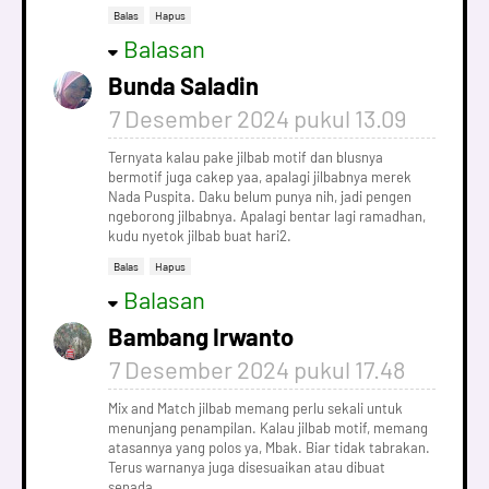
Balas
Hapus
Balasan
Bunda Saladin
7 Desember 2024 pukul 13.09
Ternyata kalau pake jilbab motif dan blusnya
bermotif juga cakep yaa, apalagi jilbabnya merek
Nada Puspita. Daku belum punya nih, jadi pengen
ngeborong jilbabnya. Apalagi bentar lagi ramadhan,
kudu nyetok jilbab buat hari2.
Balas
Hapus
Balasan
Bambang Irwanto
7 Desember 2024 pukul 17.48
Mix and Match jilbab memang perlu sekali untuk
menunjang penampilan. Kalau jilbab motif, memang
atasannya yang polos ya, Mbak. Biar tidak tabrakan.
Terus warnanya juga disesuaikan atau dibuat
senada.