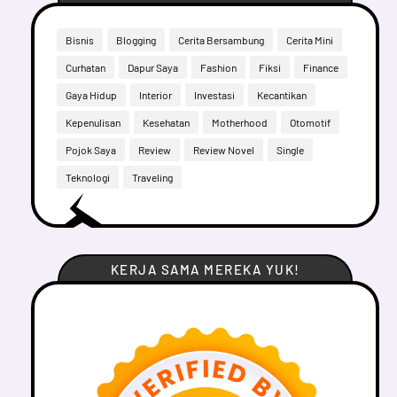
Bisnis
Blogging
Cerita Bersambung
Cerita Mini
Curhatan
Dapur Saya
Fashion
Fiksi
Finance
Gaya Hidup
Interior
Investasi
Kecantikan
Kepenulisan
Kesehatan
Motherhood
Otomotif
Pojok Saya
Review
Review Novel
Single
Teknologi
Traveling
KERJA SAMA MEREKA YUK!