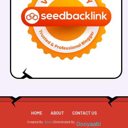
HOME
ABOUT
CONTACT US
Created By
Sora
| Distributed By
Gooyaabi