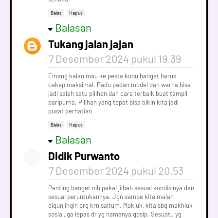
Balas
Hapus
Balasan
Tukang jalan jajan
7 Desember 2024 pukul 19.39
Emang kalau mau ke pesta kudu banget harus
cakep maksimal. Padu padan model dan warna bisa
jadi salah satu pilihan dan cara terbaik buat tampil
paripurna. Pilihan yang tepat bisa bikin kita jadi
pusat perhatian
Balas
Hapus
Balasan
Didik Purwanto
7 Desember 2024 pukul 20.53
Penting banget nih pakai jilbab sesuai kondisinya dan
sesuai peruntukannya. Jgn sampe kita malah
digunjingin org krn saltum. Makluk, kita sbg makhluk
sosial, ga lepas dr yg namanya gosip. Sesuatu yg