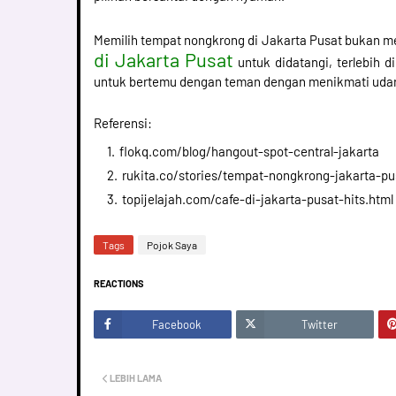
Memilih tempat nongkrong di Jakarta Pusat bukan men
di Jakarta Pusat
untuk didatangi, terlebih d
untuk bertemu dengan teman dengan menikmati udar
Referensi:
flokq.com/blog/hangout-spot-central-jakarta
rukita.co/stories/tempat-nongkrong-jakarta-p
topijelajah.com/cafe-di-jakarta-pusat-hits.html
Tags
Pojok Saya
REACTIONS
Facebook
Twitter
LEBIH LAMA