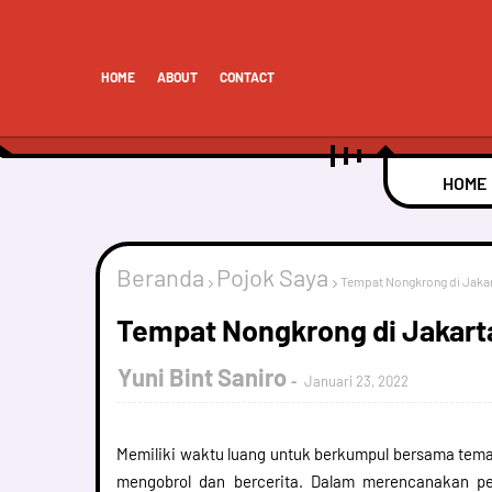
HOME
ABOUT
CONTACT
HOME
Beranda
Pojok Saya
Tempat Nongkrong di Jakar
Tempat Nongkrong di Jakart
Yuni Bint Saniro
Januari 23, 2022
Memiliki waktu luang untuk berkumpul bersama tema
mengobrol dan bercerita. Dalam merencanakan p